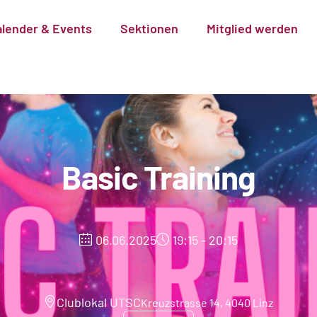
alender & Events
Sektionen
Mitglied werden
Basic Training
06.06.2025
19:15 - 20:15
Clublokal UTSC
Kreuzstrasse 14, 4040 Linz