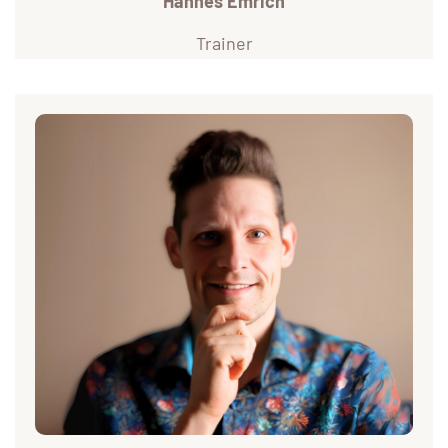
Hannes Emrich
Trainer
Andi – Turniertänzer & Übungsleiter
Seit 2004 auf dem Tanzparkett unterwegs, seit 2010 auch
turniermäßig aktiv. Aktuell starte ich in der Standard
Klasse Sen S und Allgemeine Klasse A sowie in Latein Sen
S.
Jeden zweiten Dienstag gebe ich mein Wissen und meine
Leidenschaft im Advanced Standard Training weiter – mit
viel Herzblut, Technik und natürlich einer Prise Humor.