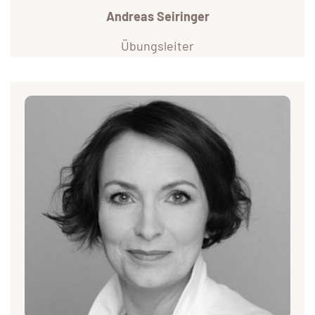
Andreas Seiringer
Übungsleiter
Evi – Turniertänzerin & Übungsleiterin
Evi tanzt, seit sie 15 ist – und seit 2010 auch gemeinsam
mit Andi auf Turnieren. Zusammen starten wir in der
Standard Klasse Sen S und Allgemeine Klasse A sowie in
Latein Sen S.
Mit viel Gefühl für Musik, Bewegung und Ausdruck bringt
Evi Eleganz aufs Parkett – und ins Training, wenn wir
gemeinsam unterrichten.